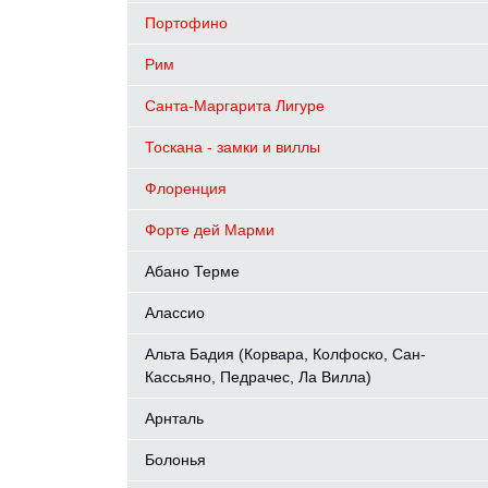
Портофино
Рим
Санта-Маргарита Лигуре
Тоскана - замки и виллы
Флоренция
Форте дей Марми
Абано Терме
Алассио
Альта Бадия (Корвара, Колфоско, Сан-
Кассьяно, Педрачес, Ла Вилла)
Арнталь
Болонья