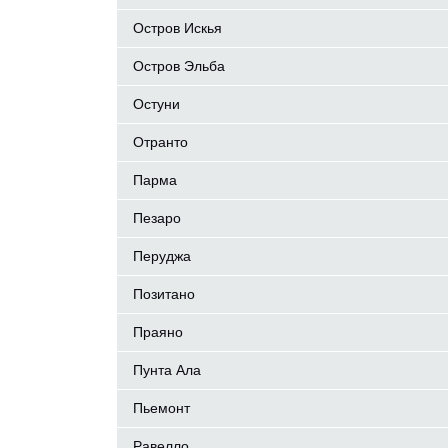
Остров Искья
Остров Эльба
Остуни
Отранто
Парма
Пезаро
Перуджа
Позитано
Праяно
Пунта Ала
Пьемонт
Равелло