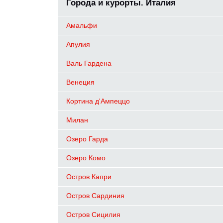
Города и курорты. Италия
Амальфи
Апулия
Валь Гардена
Венеция
Кортина д'Ампеццо
Милан
Озеро Гардa
Озеро Комо
Остров Капри
Остров Сардиния
Остров Сицилия