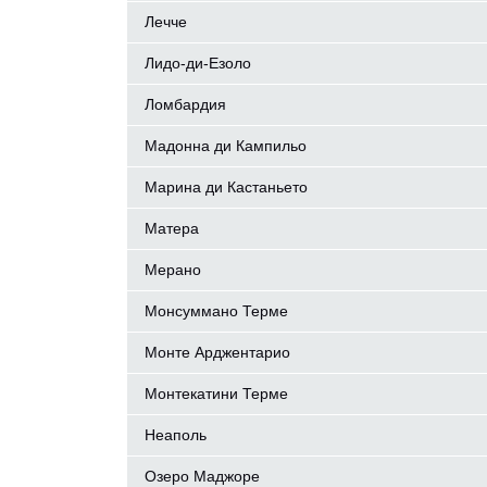
Лечче
Лидо-ди-Езоло
Ломбардия
Мадонна ди Кампильо
Марина ди Кастаньето
Матера
Мерано
Монсуммано Терме
Монте Арджентарио
Монтекатини Терме
Неаполь
Озеро Маджоре