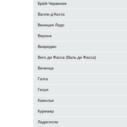
Брёй-Червиния
Валле-д’Аоста
Венеция Лидо
Верона
Виареджо
Виго ди Фасса (Валь ди Фасса)
Виченца
Гаэта
Генуя
Камольи
Курмаер
Ладисполи