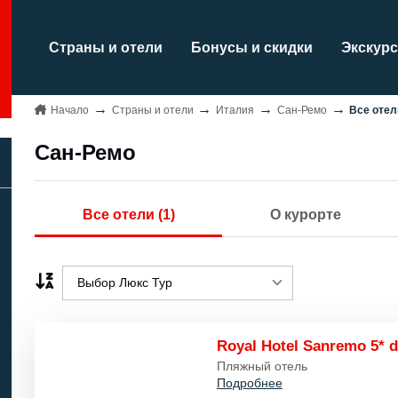
Страны и отели
Бонусы и скидки
Экскурс
Начало
Страны и отели
Италия
Сан-Ремо
Все отел
Сан-Ремо
Все отели (1)
О курорте
Выбор Люкс Тур
Выбор Люкс Тур
Royal Hotel Sanremo 5* 
Название A..Z/
Пляжный отель
Подробнее
Название Z..A