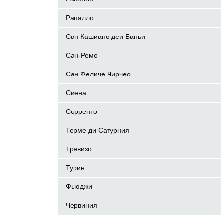
Рапалло
Сан Кашиано деи Баньи
Сан-Ремо
Сан Феличе Чирчео
Сиена
Сорренто
Терме ди Сатурния
Тревизо
Турин
Фьюджи
Червиния