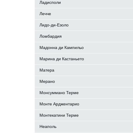
Ладисполи
Лечче
Лидо-ди-Езоло
Ломбардия
Мадонна ди Кампильо
Марина ди Кастаньето
Матера
Мерано
Монсуммано Терме
Монте Арджентарио
Монтекатини Терме
Неаполь