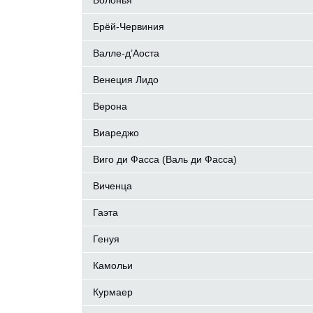
Болонья
Брёй-Червиния
Валле-д’Аоста
Венеция Лидо
Верона
Виареджо
Виго ди Фасса (Валь ди Фасса)
Виченца
Гаэта
Генуя
Камольи
Курмаер