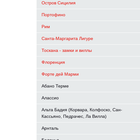
Остров Сицилия
Портофино
Рим
Санта-Маргарита Лигуре
Тоскана - замки и виллы
Флоренция
Форте дей Марми
Абано Терме
Алассио
Альта Бадия (Корвара, Колфоско, Сан-
Кассьяно, Педрачес, Ла Вилла)
Арнталь