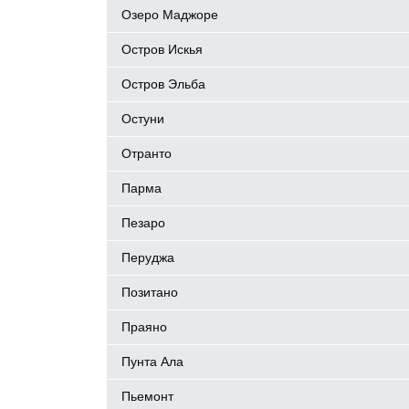
Озеро Маджоре
Остров Искья
Остров Эльба
Остуни
Отранто
Парма
Пезаро
Перуджа
Позитано
Праяно
Пунта Ала
Пьемонт