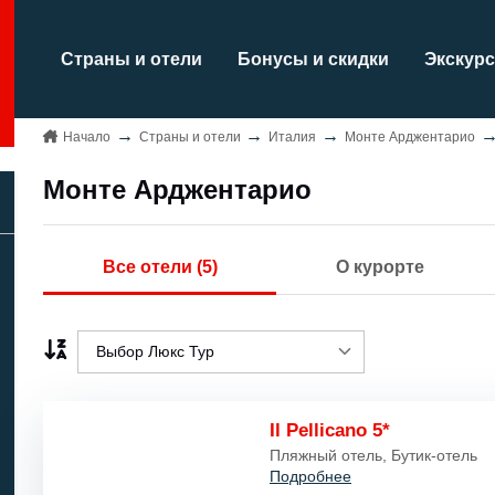
Страны и отели
Бонусы и скидки
Экскурс
Начало
Страны и отели
Италия
Монте Арджентарио
Монте Арджентарио
Все отели (5)
О курорте
Выбор Люкс Тур
Выбор Люкс Тур
Il Pellicano 5*
Название A..Z/
Пляжный отель, Бутик-отель
Подробнее
Название Z..A