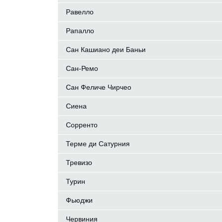
Равелло
Рапалло
Сан Кашиано деи Баньи
Сан-Ремо
Сан Феличе Чирчео
Сиена
Сорренто
Терме ди Сатурния
Тревизо
Турин
Фьюджи
Червиния