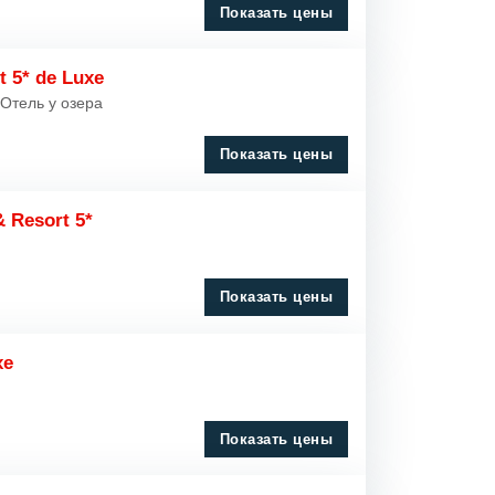
Показать цены
Загородный
t 5* de Luxe
Отель у озера
 Отель у озера
Горнолыжный
Показать цены
Бутик
 Resort 5*
Гольф
Замок
Показать цены
Пляжный
xe
Эко
Тематический
Показать цены