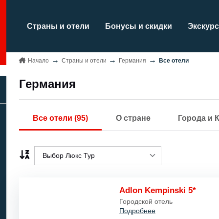
Страны и отели
Бонусы и скидки
Экскурс
Начало
Страны и отели
Германия
Все отели
Германия
Все отели (95)
О стране
Города и 
Выбор Люкс Тур
Выбор Люкс Тур
Adlon Kempinski 5*
Название A..Z/
Городской отель
Подробнее
Название Z..A