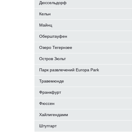
Дюссельдорф
Кельн
Майнц
Оберштауфен
Озеро Тегернзее
Остров Зюльт
Парк развлечений Europa Park
Травемюнде
Франкфурт
Фюссен
Хайлигендамм
Штутгарт