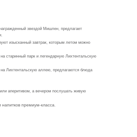
 награжденный звездой Мишлен, предлагает
и.
уют изысканный завтрак, которым летом можно
 на старинный парк и легендарную Лихтентальскую
 на Лихтентальскую аллею, предлагаются блюда
 или аперитивом, а вечером послушать живую
и напитков премиум-класса.