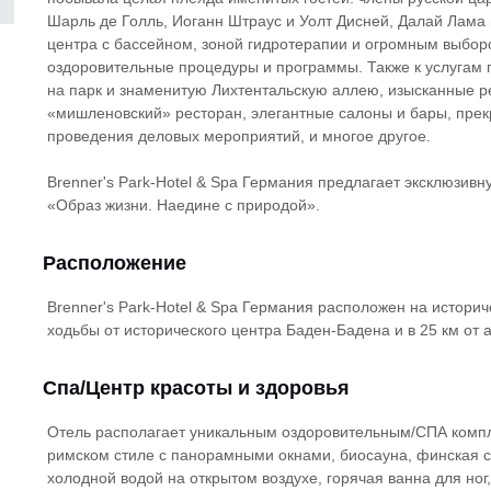
Шарль де Голль, Иоганн Штраус и Уолт Дисней, Далай Лама
центра с бассейном, зоной гидротерапии и огромным выбор
оздоровительные процедуры и программы. Также к услугам 
на парк и знаменитую Лихтентальскую аллею, изысканные р
«мишленовский» ресторан, элегантные салоны и бары, прек
проведения деловых мероприятий, и многое другое.
Brenner's Park-Hotel & Spa Германия предлагает эксклюзив
«Образ жизни. Наедине с природой».
Расположение
Brenner's Park-Hotel & Spa Германия расположен на историч
ходьбы от исторического центра Баден-Бадена и в 25 км от 
Спа/Центр красоты и здоровья
Отель располагает уникальным оздоровительным/СПА компле
римском стиле с панорамными окнами, биосауна, финская са
холодной водой на открытом воздухе, горячая ванна для ног