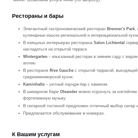
Рестораны и бары
Элегантный гастрономический ресторан
Brenner's Park
,
кулинарные изыски региональной и интернациональной кухн
В изящных интерьерах ресторана
Salon Lichtental
сервир
насладиться на открытой террасе.
Wintergarten
– изысканный ресторан в зимнем саду с видом
аллею.
В ресторане
Rive Gauche
с открытой террасой, выходящей
средиземноморской кухни.
Kaminhalle
– уютный лаундж-бар с камином.
В шикарном баре
Oleander
можно отдохнуть за коктейлем
фортепианную музыку.
В сигарной гостиной предложен отличный выбор сигар 
Предлагается обслуживание в номерах.
К Вашим услугам