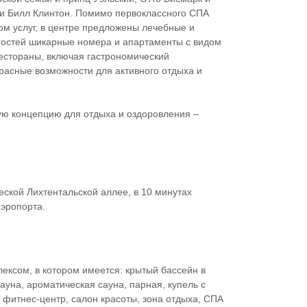
 и Билл Клинтон. Помимо первоклассного СПА
ом услуг, в центре предложены лечебные и
гостей шикарные номера и апартаменты с видом
естораны, включая гастрономический
расные возможности для активного отдыха и
ную концепцию для отдыха и оздоровления –
еской Лихтентальской аллее, в 10 минутах
аэропорта.
ксом, в котором имеется: крытый бассейн в
уна, ароматическая сауна, парная, купель с
, фитнес-центр, салон красоты, зона отдыха, СПА