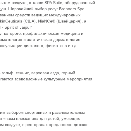
ытом воздухе, а также SPA Suite, оборудованный
душ. Широчайший выбор услуг Brenners Spa
ованием средств ведущих международных
SkinCeuticals (США), NiaNCe® (Швейцария), а
Spirit of Jaipur”.
уг которого: профилактическая медицина и
оматология и эстетическая дерматология,
нсультации диетолога, физио–спа и т.д.
гольф, теннис, верховая езда, горный
лагаются всевозможные культурные мероприятия
льшим выбором спортивных и развлекательных
ся «часы плескания» для детей, умеющих
ом воздухе, в ресторанах предложено детское