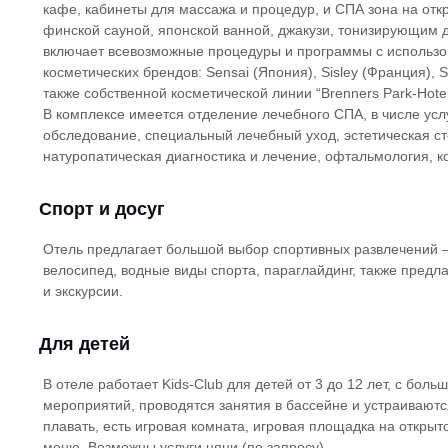
кафе, кабинеты для массажа и процедур, и СПА зона на откр
финской сауной, японской ванной, джакузи, тонизирующим 
включает всевозможные процедуры и программы с использ
косметических брендов: Sensai (Япония), Sisley (Франция), 
также собственной косметической линии “Brenners Park-Hotel - 
В комплексе имеется отделение лечебного СПА, в числе усл
обследование, специальный лечебный уход, эстетическая ст
натуропатическая диагностика и лечение, офтальмология, ко
Спорт и досуг
Отель предлагает большой выбор спортивных развлечений – 
велосипед, водные виды спорта, параглайдинг, также пред
и экскурсии.
Для детей
В отеле работает Kids-Club для детей от 3 до 12 лет, с бо
мероприятий, проводятся занятия в бассейне и устраивают
плавать, есть игровая комната, игровая площадка на открыт
меню. Возможны услуги няни (по запросу).