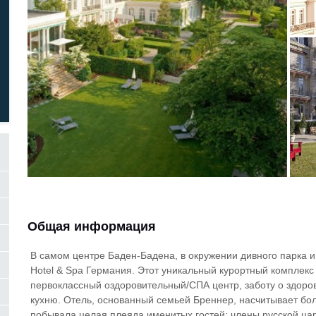
Общая информация
В самом центре Баден-Бадена, в окружении дивного парка и
Hotel & Spa Германия. Этот уникальный курортный комплек
первоклассный оздоровительный/СПА центр, заботу о здоров
кухню. Отель, основанный семьей Бреннер, насчитывает боле
побывала целая плеяда именитых гостей: члены русской цар