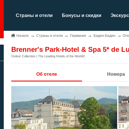
Страны и отели
Бонусы и скидки
Экскурс
Начало
Страны и отели
Германия
Баден-Баден
Оте
Brenner's Park-Hotel & Spa 5* de L
Oetker Collection | The Leading Hotels of the World®
Об отеле
Номера