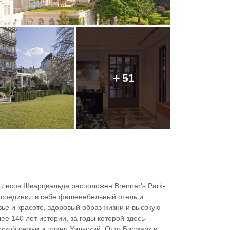
51
 лесов Шварцвальда расположен Brenner's Park-
с соединил в себе фешенебельный отель и
ье и красоте, здоровый образ жизни и высокую
е 140 лет истории, за годы которой здесь
ской семьи и принц Уэльский, Отто Бисмарк и