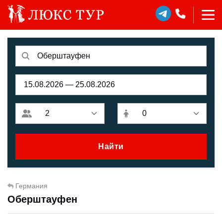
Найти
Германия
Оберштауфен