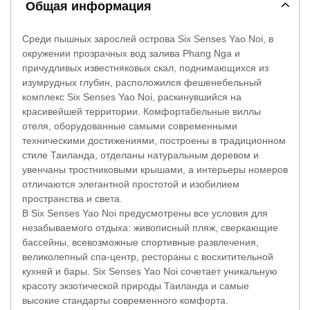
Общая информация
Среди пышных зарослей острова Six Senses Yao Noi, в
окружении прозрачных вод залива Phang Nga и
причудливых известняковых скал, поднимающихся из
изумрудных глубин, расположился фешенебельный
комплекс Six Senses Yao Noi, раскинувшийся на
красивейшей территории. Комфортабельные виллы
отеля, оборудованные самыми современными
техническими достижениями, построены в традиционном
стиле Таиланда, отделаны натуральным деревом и
увенчаны тростниковыми крышами, а интерьеры номеров
отличаются элегантной простотой и изобилием
пространства и света.
В Six Senses Yao Noi предусмотрены все условия для
незабываемого отдыха: живописный пляж, сверкающие
бассейны, всевозможные спортивные развлечения,
великолепный спа-центр, рестораны с восхитительной
кухней и бары. Six Senses Yao Noi сочетает уникальную
красоту экзотической природы Таиланда и самые
высокие стандарты современного комфорта.