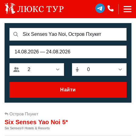
Найти
Остров Пхукет
Six Senses Yao Noi 5*
Six Senses® Hotels & Resorts