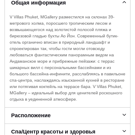
Общая информация
V Villas Phuket, MGallery разместился на склонах 39-
метрового холма, поросшего тропическим лесом и
возвышающегося над золотистой полосой пляжа и
бирюзовой гладью бухты Ао Йон. Современный бутик-
отель органично вписан в природный ландшафт и
спроектирован так, чтобы гости могли отовсюду
любоваться фантастическим панорамным видом на
Андаманское море и прибрежные пейзажи: с террас
шикарных вилл с персональными бассейнами и из
большого бассейна-инфинити, расслабляясь в павильоне
спа-центра, наслаждаясь изысканной кухней в ресторане
или потягивая коктейль на террасе бара. V Villas Phuket,
MGallery – идеальный выбор для ценителей роскошного
отдыха в уединенной атмосфере.
Расположение
Спа/Центр красоты и здоровья