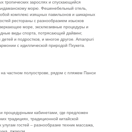
ых тропических зарослях и спускающийся
Андаманскому морю. Фешенебельный отель,
собой комплекс изящных павильонов и шикарных
гостей рестораны с разнообразием изысков
сверкающее море, эксклюзивные процедуры и
дные виды спорта, потрясающий дайвинг,
 детей и подростков, и многое другое. Amanpuri
армонии с идиллической природой Пхукета.
 на частном полуострове, рядом с пляжем Панси
ми процедурными кабинетами, где предложен
ских традициях, традиционной китайской
 улугам гостей – разнообразие техник массажа,
уна, джакузи.