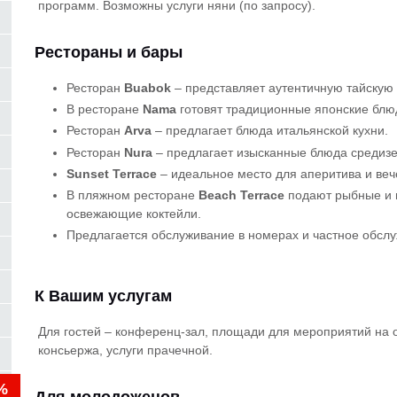
программ. Возможны услуги няни (по запросу).
Рестораны и бары
Ресторан
Buabok
– представляет аутентичную тайскую 
В ресторане
Nama
готовят традиционные японские блю
Ресторан
Arva
– предлагает блюда итальянской кухни.
Ресторан
Nura
– предлагает изысканные блюда средиз
Sunset Terrace
– идеальное место для аперитива и веч
В пляжном ресторане
Beach Terrace
подают рыбные и 
освежающие коктейли.
Предлагается обслуживание в номерах и частное обсл
К Вашим услугам
Для гостей – конференц-зал, площади для мероприятий на отк
консьержа, услуги прачечной.