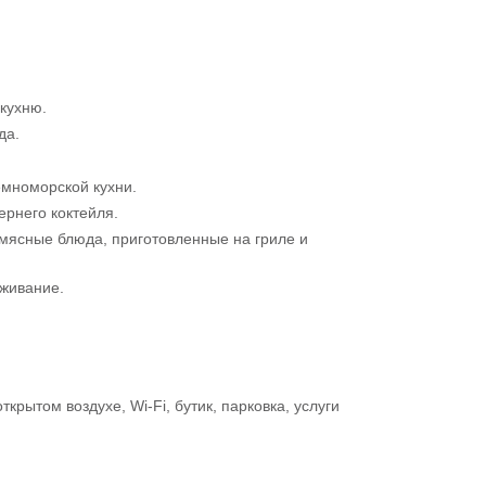
кухню.
да.
емноморской кухни.
ернего коктейля.
мясные блюда, приготовленные на гриле и
уживание.
рытом воздухе, Wi-Fi, бутик, парковка, услуги