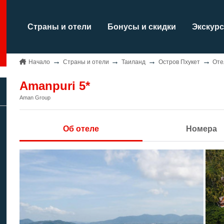
Страны и отели
Бонусы и скидки
Экскурс
Начало
Страны и отели
Таиланд
Остров Пхукет
Оте
Amanpuri 5*
Aman Group
Об отеле
Номера