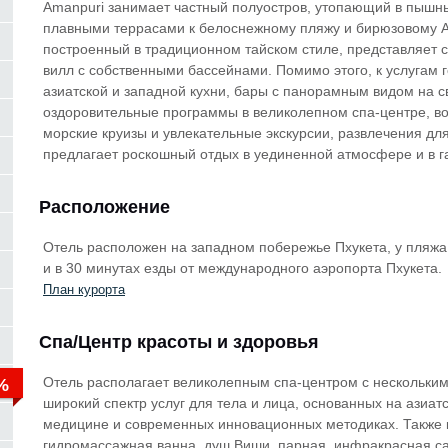
Amanpuri занимает частный полуостров, утопающий в пышн
плавными террасами к белоснежному пляжу и бирюзовому 
построенный в традиционном тайском стиле, представляет 
вилл с собственными бассейнами. Помимо этого, к услугам 
азиатской и западной кухни, бары с панорамным видом на 
оздоровительные программы в великолепном спа-центре, во
морские круизы и увлекательные экскурсии, развлечения для
предлагает роскошный отдых в уединенной атмосфере и в г
Расположение
Отель расположен на западном побережье Пхукета, у пляжа
и в 30 минутах езды от международного аэропорта Пхукета.
План курорта
Спа/Центр красоты и здоровья
Отель располагает великолепным спа-центром с нескольки
широкий спектр услуг для тела и лица, основанных на азиат
медицине и современных инновационных методиках. Также к
гидромассажная ванна, душ Виши, парная, инфракрасная са