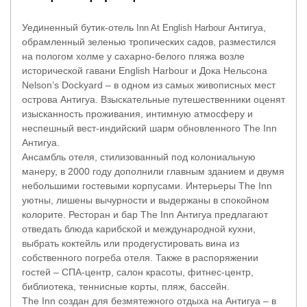
Уединенный бутик-отель
Антигуа,
Inn At English Harbour
обрамленный зеленью тропических садов, разместился
на пологом холме у сахарно-белого пляжа возле
исторической гавани English Harbour и Дока Нельсона
Nelson’s Dockyard – в одном из самых живописных мест
острова Антигуа. Взыскательные путешественники оценят
изысканность проживания, интимную атмосферу и
неспешный вест-индийский шарм обновленного The Inn
Антигуа.
Ансамбль отеля, стилизованный под колониальную
манеру, в 2000 году дополнили главным зданием и двумя
небольшими гостевыми корпусами. Интерьеры The Inn
уютны, лишены вычурности и выдержаны в спокойном
колорите. Ресторан и бар The Inn Антигуа предлагают
отведать блюда карибской и международной кухни,
выбрать коктейль или продегустировать вина из
собственного погреба отеля. Также в распоряжении
гостей – СПА-центр, салон красоты, фитнес-центр,
библиотека, теннисные корты, пляж, бассейн.
The Inn создан для безмятежного отдыха на Антигуа – в