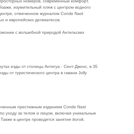
 просторных номеров, современный комфорт,
йзажи, изумительный пляж с центром водного
центре, отмеченном журналом Conde Nast
ных и европейских деликатесов.
армонии с волшебной природой Антильских
тах езды от столицы Антигуа - Сент-Джонс, в 35
ды от туристического центра в гавани Jolly
меченным престижным изданием Conde Nast
 по уходу за телом и лицом, включая уникальные
Также в центре проводятся занятия йогой,
.