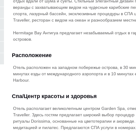
отдых вдали от шума и суеты. Стильный элегантный дизайн
веранды с захватывающим видом на чудесные карибские пе
спорта, лазурный бассейн, эксклюзивные процедуры в СПА 
Traveller, ресторан с видом на океан и разнообразием мест
Hermitage Bay Антигуа предлагает незабываемый отдых в г
островов.
Расположение
Отель расположен на западном побережье острова, в 30 мину
минутах езды от международного аэропорта и в 10 минутах ез
Harbour.
Спа/Центр красоты и здоровья
Отель располагает великолепным центром Garden Spa, от
Traveller. Здесь гостям предлагает широкий выбор процедур
ритуалы Dorissima, основанные на цветотерапии и аюрведе. 
медитацией и пилатес. Предлагаются СПА услуги в номерах