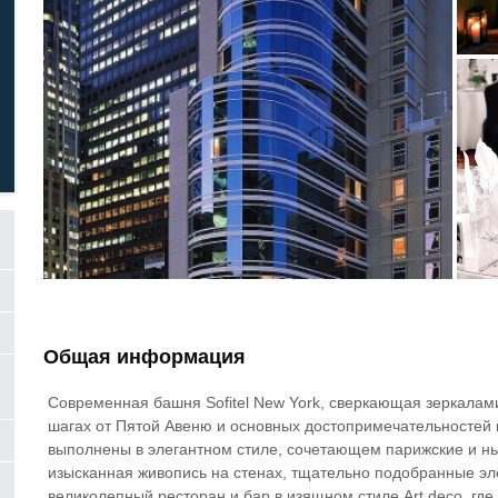
Общая информация
Современная башня Sofitel New York, сверкающая зеркалами
шагах от Пятой Авеню и основных достопримечательностей
выполнены в элегантном стиле, сочетающем парижские и нь
изысканная живопись на стенах, тщательно подобранные эл
великолепный ресторан и бар в изящном стиле Art deco, гд