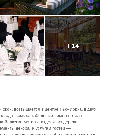
14
 окон, возвышается в центре Нью-Йорка, в двух
 города. Комфортабельные номера отеля
ю-йоркские мотивы: отделка из дерева,
ементы декора. К услугам гостей —
е представлены деликатесы французской кухни и