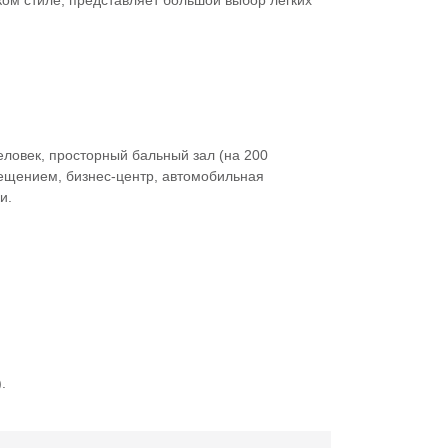
ом стиле, представляет большой выбор легких
еловек, просторный бальный зал (на 200
вещением, бизнес-центр, автомобильная
и.
.