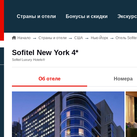
Страны и отели
Бонусы и скидки
Экскурс
Начало
Страны и отели
США
Нью-Йорк
Отель Sofite
Sofitel New York 4*
Sofitel Luxury Hotels®
Об отеле
Номера