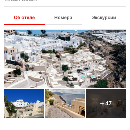
Об отеле
Номера
Экскурсии
47