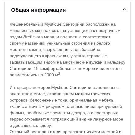
Общая информация
Фешенебельный Mystique Санторини расположен на
живописных склонах скал, спускающихся к прозрачным
водам Эгейского моря, и полностью соответствует
своему названию: уникальные строения из белого
местного камня, сверкающая гладь бассейна,
подступающего к краю скалы, уютные террасы с
захватывающим видом на мистические вулкан и кальдеру
Санторини. 18 комфортабельных номеров и вилл отеля
2
разместились на 2000 м
.
Интерьеры номеров Mystique Санторини выполнены в
элегантном стиле, отражающем мотивы греческих
островов: белоснежные тона, оригинальная мебель,
ткани с античным рисунком, стенные ниши причудливой
формы, необычные элементы декора, а с просторных
террас открывается потрясающий вид на лазурное море
и древнюю кальдеру.
Открытый ресторан отеля предлагает изыски местной и