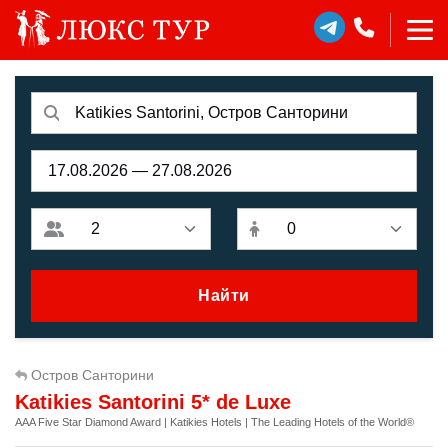
Найти
Остров Санторини
Katikies Santorini 5* de Luxe
AAA Five Star Diamond Award | Katikies Hotels | The Leading Hotels of the World®