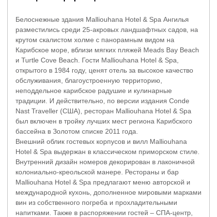
Белоснежные здания Malliouhana Hotel & Spa Ангилья
разместились среди 25-акровых ландшафтных садов, на
крутом скалистом холме с панорамным видом на
Карибское море, вблизи мягких пляжей Meads Bay Beach
и Turtle Cove Beach. Гости Malliouhana Hotel & Spa,
открытого в 1984 году, ценят отель за высокое качество
обслуживания, благоустроенную территорию,
неподдельное карибское радушие и кулинарные
традиции. И действительно, по версии издания Conde
Nast Traveller (США), ресторан Malliouhana Hotel & Spa
был включен в тройку лучших мест региона Карибского
бассейна в Золотом списке 2011 года.
Внешний облик гостевых корпусов и вилл Malliouhana
Hotel & Spa выдержан в классическом приморском стиле.
Внутренний дизайн номеров декорирован в лаконичной
колониально-креольской манере. Рестораны и бар
Malliouhana Hotel & Spa предлагают меню авторской и
международной кухонь, дополненное мировыми марками
вин из собственного погреба и прохладительными
напитками. Также в распоряжении гостей – СПА-центр,