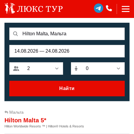
Найти
Мальта
Hilton Malta 5*
Hilton Worldwide Resorts ™ | Hilton® Hotels & Resorts