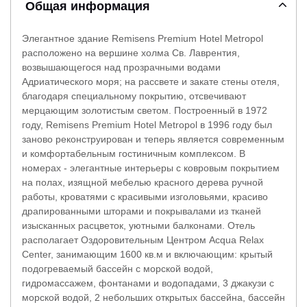
Общая информация
Элегантное здание Remisens Premium Hotel Metropol
расположено на вершине холма Св. Лаврентия,
возвышающегося над прозрачными водами
Адриатического моря; на рассвете и закате стены отеля,
благодаря специальному покрытию, отсвечивают
мерцающим золотистым светом. Построенный в 1972
году, Remisens Premium Hotel Metropol в 1996 году был
заново реконструирован и теперь является современным
и комфортабельным гостиничным комплексом. В
номерах - элегантные интерьеры с ковровым покрытием
на полах, изящной мебелью красного дерева ручной
работы, кроватями с красивыми изголовьями, красиво
драпированными шторами и покрывалами из тканей
изысканных расцветок, уютными балконами. Отель
располагает Оздоровительным Центром Acqua Relax
Center, занимающим 1600 кв.м и включающим: крытый
подогреваемый бассейн с морской водой,
гидромассажем, фонтанами и водопадами, 3 джакузи с
морской водой, 2 небольших открытых бассейна, бассейн