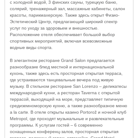
с холодной водой, 3 финских сауны, турецкую баню,
солярий, тренажерный зал, массажные кабинеты, салон
красоты, парикмахерскую. Также здесь открыт Физио-
Эстетический Центр, предлагающий широкий спектр
услуг по уходу за здоровьем и внешностью.
Расположение отеля обеспечивает большой выбор
спортивных мероприятий, включая всевозможные
водные виды спорта.
В элегантном ресторане Grand Salon предлагается
разнообразие блюд местной и интернациональной
кухонь, также здесь есть просторная открытая терраса,
где устраиваются танцевальные вечера под живую
музыку. В стильном ресторане San Lorenzo – деликатесы
международной кухни, а ресторан Taverna с открытой
террасой, выходящей на море, представляет типичную
средиземноморскую кухню, а также разнообразное меню
a la carte. В отеле открыты казино Portorož и ночной клуб
Metropol, где проходят музыкальные и развлекательные
программы. К услугам гостей – 6 современно
оснащенных конференц-залов, просторная открытая
терраса, подземный гараж, автомойка. Grand Hotel