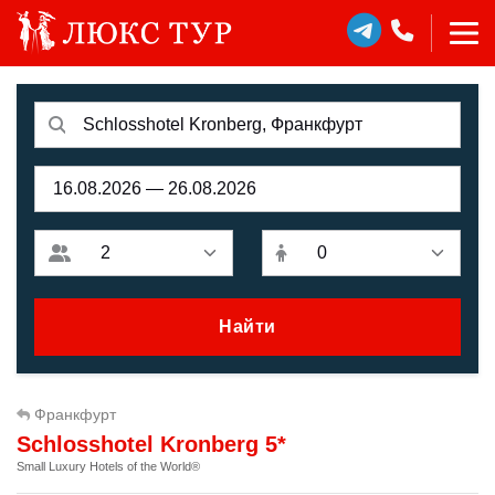
Найти
Франкфурт
Schlosshotel Kronberg 5*
Small Luxury Hotels of the World®