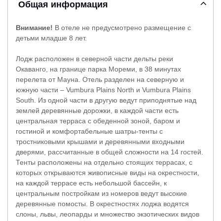
Общая информация
Внимание!
В отеле не предусмотрено размещение с
детьми младше 8 лет.
Лодж расположен в северной части дельты реки
Окаванго, на границе парка Мореми, в 38 минутах
перелета от Мауна. Отель разделен на северную и
южную части – Vumbura Plains North и Vumbura Plains
South. Из одной части в другую ведут приподнятые над
землей деревянные дорожки, в каждой части есть
центральная терраса с обеденной зоной, баром и
гостиной и комфортабельные шатры-тенты с
тростниковыми крышами и деревянными входными
дверями, рассчитанные в общей сложности на 14 гостей.
Тенты расположены на отдельно стоящих террасах, с
которых открываются живописные виды на окрестности,
на каждой террасе есть небольшой бассейн, к
центральным постройкам из номеров ведут высокие
деревянные помосты. В окрестностях лоджа водятся
слоны, львы, леопарды и множество экзотических видов