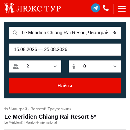
Найти
Чианграй - Золотой Треугольник
Le Meridien Chiang Rai Resort 5*
Le Méridien® | Marriott® International