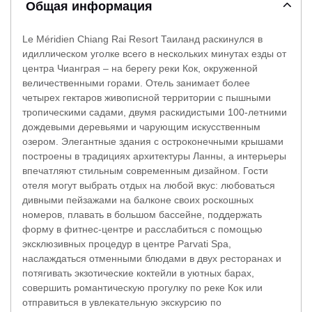
Общая информация
Le Méridien Chiang Rai Resort Таиланд раскинулся в
идиллическом уголке всего в нескольких минутах езды от
центра Чианграя – на берегу реки Кок, окруженной
величественными горами. Отель занимает более
четырех гектаров живописной территории с пышными
тропическими садами, двумя раскидистыми 100-летними
дождевыми деревьями и чарующим искусственным
озером. Элегантные здания с остроконечными крышами
построены в традициях архитектуры Ланны, а интерьеры
впечатляют стильным современным дизайном. Гости
отеля могут выбрать отдых на любой вкус: любоваться
дивными пейзажами на балконе своих роскошных
номеров, плавать в большом бассейне, поддержать
форму в фитнес-центре и расслабиться с помощью
эксклюзивных процедур в центре Parvati Spa,
наслаждаться отменными блюдами в двух ресторанах и
потягивать экзотические коктейли в уютных барах,
совершить романтическую прогулку по реке Кок или
отправиться в увлекательную экскурсию по