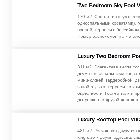
Two Bedroom Sky Pool Vi
170 м2. Состоит из двух спале
односпальными кроватями), г
ванной, террасы с бассейном
Номер расположен на 7 этаже
Luxury Two Bedroom Pool
311 м2. Элегантная вилла сост
двумя односпальными кроватя
мини-кухней, гардеробной, дв
зоной отдыха, террасы на кр
окрестности. Гостям виллы п
дворецкого и другой дополни
Luxury Rooftop Pool Vill
481 м2. Роскошная двухуровне
king-size и двумя односпальн