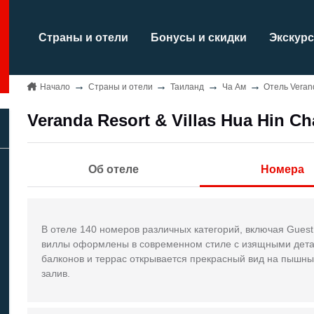
Страны и отели
Бонусы и скидки
Экскурс
Начало
Страны и отели
Таиланд
Ча Ам
Отель Verand
Veranda Resort & Villas Hua Hin Ch
Об отеле
Номера
В отеле 140 номеров различных категорий, включая Guest 
виллы оформлены в современном стиле с изящными детал
балконов и террас открывается прекрасный вид на пышн
залив.