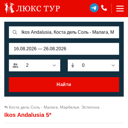
Найти
Коста дель Соль - Малага, Марбелья, Эстепона
Ikos Andalusia 5*