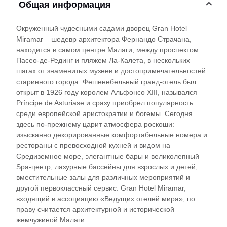
Общая информация
Окруженный чудесными садами дворец Gran Hotel
Miramar – шедевр архитектора Фернандо Страчана,
находится в самом центре Малаги, между проспектом
Пасео-де-Рединг и пляжем Ла-Калета, в нескольких
шагах от знаменитых музеев и достопримечательностей
старинного города. Фешенебельный гранд-отель был
открыт в 1926 году королем Альфонсо XIII, назывался
Príncipe de Asturiase и сразу приобрел популярность
среди европейской аристократии и богемы. Сегодня
здесь по-прежнему царит атмосфера роскоши:
изысканно декорированные комфортабельные номера и
рестораны с превосходной кухней и видом на
Средиземное море, элегантные бары и великолепный
Spa-центр, лазурные бассейны для взрослых и детей,
вместительные залы для различных мероприятий и
другой первоклассный сервис. Gran Hotel Miramar,
входящий в ассоциацию «Ведущих отелей мира», по
праву считается архитектурной и исторической
жемчужиной Малаги.