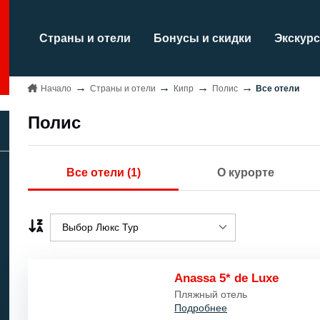
Страны и отели
Бонусы и скидки
Экскурс
Начало
Страны и отели
Кипр
Полис
Все отели
Полис
Все отели (1)
О курорте
Выбор Люкс Тур
Выбор Люкс Тур
Anassa 5* de Luxe
Название A..Z/
Пляжный отель
Подробнее
Название Z..A