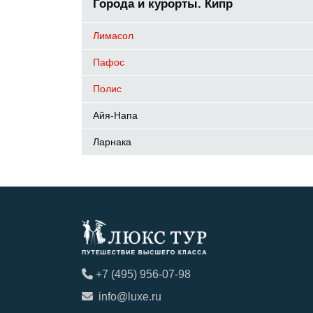
Города и курорты. Кипр
Лимасол
Пафос
Полис
Айя-Напа
Ларнака
+7 (495) 956-07-98
info@luxe.ru