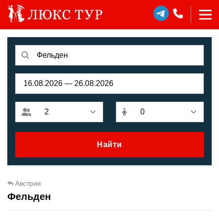
Найти
Австрия
Фельден