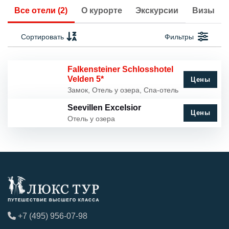
Все отели (2)
О курорте
Экскурсии
Визы
Сортировать
Фильтры
Falkensteiner Schlosshotel
Velden 5*
Цены
Замок, Отель у озера, Спа-отель
Seevillen Excelsior
Цены
Отель у озера
+7 (495) 956-07-98