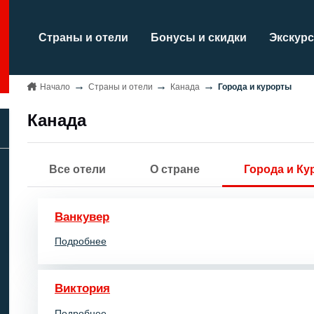
Страны и отели
Бонусы и скидки
Экскурс
Начало
Страны и отели
Канада
Города и курорты
Канада
Все отели
О стране
Города и К
Ванкувер
Подробнее
Виктория
Подробнее