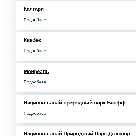
Калгари
Подробнее
Квебек
Подробнее
Монреаль
Подробнее
Национальный природный парк Банфф
Подробнее
Национальный Природный Парк Джаспер