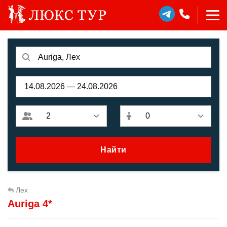
Найти
Лех
Auriga 4*