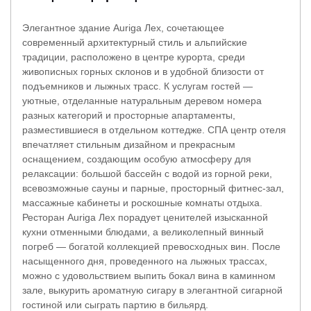
Элегантное здание Auriga Лех, сочетающее
современный архитектурный стиль и альпийские
традиции, расположено в центре курорта, среди
живописных горных склонов и в удобной близости от
подъемников и лыжных трасс. К услугам гостей —
уютные, отделанные натуральным деревом номера
разных категорий и просторные апартаменты,
разместившиеся в отдельном коттедже. СПА центр отеля
впечатляет стильным дизайном и прекрасным
оснащением, создающим особую атмосферу для
релаксации: большой бассейн с водой из горной реки,
всевозможные сауны и парные, просторный фитнес-зал,
массажные кабинеты и роскошные комнаты отдыха.
Ресторан Auriga Лех порадует ценителей изысканной
кухни отменными блюдами, а великолепный винный
погреб — богатой коллекцией превосходных вин. После
насыщенного дня, проведенного на лыжных трассах,
можно с удовольствием выпить бокал вина в каминном
зале, выкурить ароматную сигару в элегантной сигарной
гостиной или сыграть партию в бильярд.