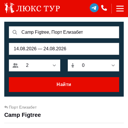
Найти
Порт Елизабет
Camp Figtree