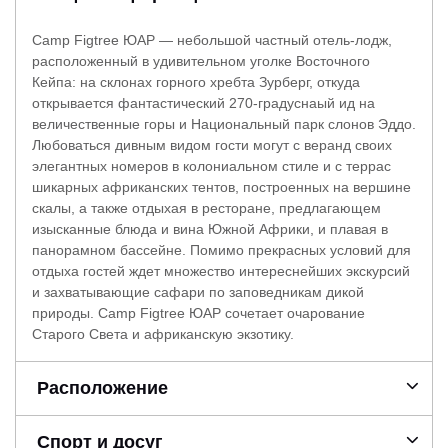
Camp Figtree ЮАР — небольшой частный отель-лодж,
расположенный в удивительном уголке Восточного
Кейпа: на склонах горного хребта Зурберг, откуда
открывается фантастический 270-градуснаый ид на
величественные горы и Национальный парк слонов Эддо.
Любоваться дивным видом гости могут с веранд своих
элегантных номеров в колониальном стиле и с террас
шикарных африканских тентов, построенных на вершине
скалы, а также отдыхая в ресторане, предлагающем
изысканные блюда и вина Южной Африки, и плавая в
панорамном бассейне. Помимо прекрасных условий для
отдыха гостей ждет множество интереснейших экскурсий
и захватывающие сафари по заповедникам дикой
природы.
Camp Figtree ЮАР сочетает очарование
Старого Света и африканскую экзотику.
Расположение
Спорт и досуг