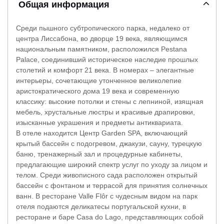
Общая информация
Среди пышного субтропического парка, недалеко от
центра Лиссабона, во дворце 19 века, являющимся
национальным памятником, расположился Pestana
Palace, соединивший историческое наследие прошлых
столетий и комфорт 21 века. В номерах – элегантные
интерьеры, сочетающие утонченное великолепие
аристократического дома 19 века и современную
классику: высокие потолки и стены с лепниной, изящная
мебель, хрустальные люстры и красивые драпировки,
изысканные украшения и предметы антиквариата.
В отеле находится Центр Garden SPA, включающий
крытый бассейн с подогревом, джакузи, сауну, турецкую
баню, тренажерный зал и процедурные кабинеты,
предлагающие широкий спектр услуг по уходу за лицом и
телом. Среди живописного сада расположен открытый
бассейн с фонтаном и террасой для принятия солнечных
ванн. В ресторане Valle Flôr с чудесным видом на парк
отеля подаются деликатесы португальской кухни, в
ресторане и баре Casa do Lago, представляющих собой