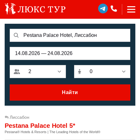
Найти
Лиссабон
Pestana Palace Hotel 5*
Pestana® Hotels & Resorts | The Leading Hotels of the World®