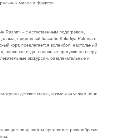
уральных масел и фруктов.
йн Rashmi – с естественным подогревом,
алама, природный бассейн Kaludiya Pokuna с
сный корт, предлагается волейбол, настольный
д, верховая езда, лодочные прогулки по озеру,
влекательные экскурсии, развлекательные и
усмотрено детское меню, возможны услуги няни
ужающие ландшафты предлагает разнообразие
ины.