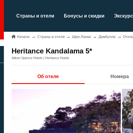
Страны и отели
Бонусы и скидки
Экскурс
Начало
Страны и отели
Шри-Ланка
Дамбулла
Отель
Heritance Kandalama 5*
Aitken Spence Hotels | Heritance Hotels
Об отеле
Номера