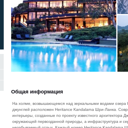
Общая информация
На холме, возвышающемся над зеркальными водами озера К
джунглей расположен Heritance Kandalama Шри-Ланка. Совр
интерьеры, созданные по проекту известного архитектора 
окружающей первозданной природы, а инфраструктура и сер
незабываемый отдых. Каждый номер Heritance Kandalama 