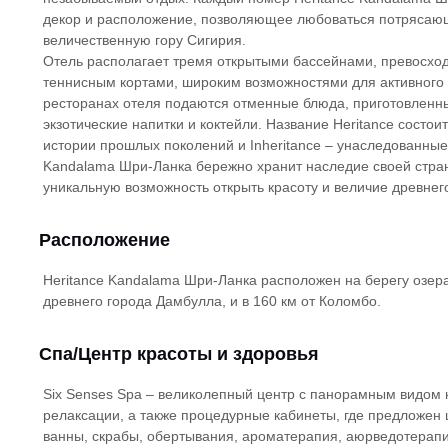
декор и расположение, позволяющее любоваться потрясаю
величественную гору Сигирия.
Отель располагает тремя открытыми бассейнами, превосход
теннисным кортами, широким возможностями для активного о
ресторанах отеля подаются отменные блюда, приготовленн
экзотические напитки и коктейли. Название Heritance состоит
истории прошлых поколений и Inheritance – унаследованные
Kandalama Шри-Ланка бережно хранит наследие своей стран
уникальную возможность открыть красоту и величие древнег
Расположение
Heritance Kandalama Шри-Ланка расположен на берегу озера
древнего города Дамбулла, и в 160 км от Коломбо.
Спа/Центр красоты и здоровья
Six Senses Spa – великолепный центр с панорамным видом на
релаксации, а также процедурные кабинеты, где предложен ш
ванны, скрабы, обертывания, ароматерапия, аюрведотерап