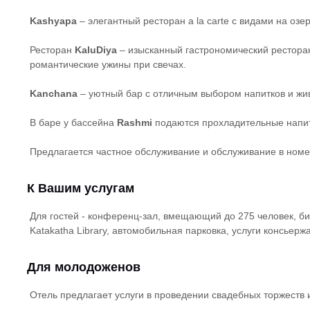
Kashyapa
– элегантный ресторан a la carte с видами на озе
Ресторан
KaluDiya
– изысканный гастрономический ресторан
романтические ужины при свечах.
Kanchana
– уютный бар с отличным выбором напитков и жи
В баре у бассейна
Rashmi
подаются прохладительные напит
Предлагается частное обслуживание и обслуживание в номе
К Вашим услугам
Для гостей - конференц-зал, вмещающий до 275 человек, би
Katakatha Library, автомобильная парковка, услуги консьержа
Для молодоженов
Отель предлагает услуги в проведении свадебных торжеств