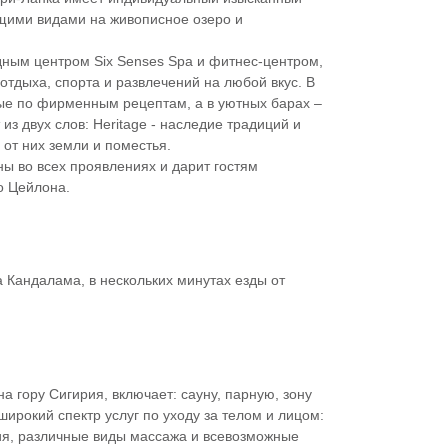
щими видами на живописное озеро и
ным центром Six Senses Spa и фитнес-центром,
тдыха, спорта и развлечений на любой вкус. В
ые по фирменным рецептам, а в уютных барах –
 из двух слов: Heritage - наследие традиций и
 от них земли и поместья.
ы во всех проявлениях и дарит гостям
о Цейлона.
 Кандалама, в нескольких минутах езды от
 гору Сигирия, включает: сауну, парную, зону
ирокий спектр услуг по уходу за телом и лицом:
ия, различные виды массажа и всевозможные