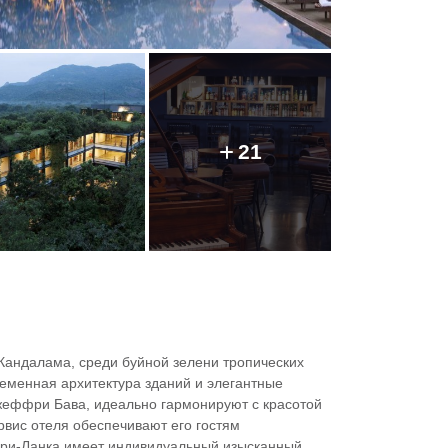
21
андалама, среди буйной зелени тропических
еменная архитектура зданий и элегантные
Джеффри Бава, идеально гармонируют с красотой
вис отеля обеспечивают его гостям
Шри-Ланка имеет индивидуальный изысканный