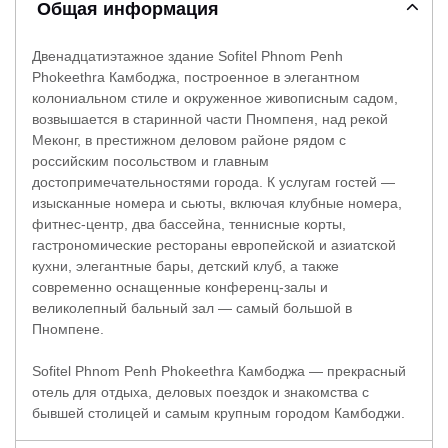
Общая информация
Двенадцатиэтажное здание Sofitel Phnom Penh
Phokeethra Камбоджа, построенное в элегантном
колониальном стиле и окруженное живописным садом,
возвышается в старинной части Пномпеня, над рекой
Меконг, в престижном деловом районе рядом с
российским посольством и главным
достопримечательностями города. К услугам гостей —
изысканные номера и сьюты, включая клубные номера,
фитнес-центр, два бассейна, теннисные корты,
гастрономические рестораны европейской и азиатской
кухни, элегантные бары, детский клуб, а также
современно оснащенные конференц-залы и
великолепный бальный зал — самый большой в
Пномпене.
Sofitel Phnom Penh Phokeethra Камбоджа — прекрасный
отель для отдыха, деловых поездок и знакомства с
бывшей столицей и самым крупным городом Камбоджи.