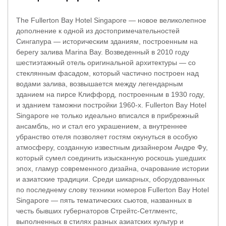
The Fullerton Bay Hotel Singapore — новое великолепное
дополнение к одной из достопримечательностей
Сингапура — историческим зданиям, построенным на
берегу залива Marina Bay. Возведенный в 2010 году
шестиэтажный отель оригинальной архитектуры — со
стеклянным фасадом, который частично построен над
водами залива, возвышается между легендарным
зданием на пирсе Клиффорд, построенным в 1930 году,
и зданием таможни постройки 1960-х. Fullerton Bay Hotel
Singapore не только идеально вписался в прибрежный
ансамбль, но и стал его украшением, а внутреннее
убранство отеля позволяет гостям окунуться в особую
атмосферу, созданную известным дизайнером Андре Фу,
который сумел соединить изысканную роскошь ушедших
эпох, гламур современного дизайна, очарование истории
и азиатские традиции. Среди шикарных, оборудованных
по последнему слову техники номеров Fullerton Bay Hotel
Singapore — пять тематических сьютов, названных в
честь бывших губернаторов Стрейтс-Сетлментс,
выполненных в стилях разных азиатских культур и