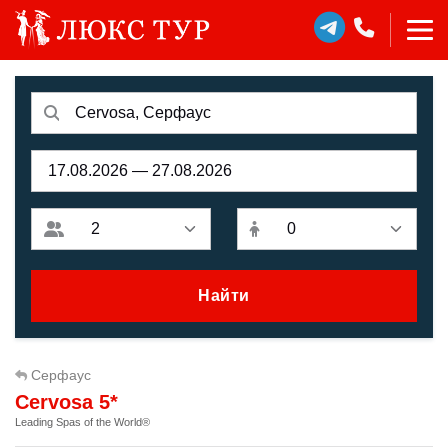
Найти
Серфаус
Cervosa 5*
Leading Spas of the World®