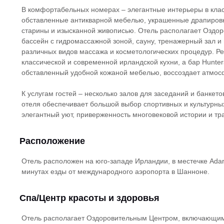
В комфортабельных номерах – элегантные интерьеры в клас
обставленные антикварной мебелью, украшенные драпировк
старины и изысканной живописью. Отель располагает Озд
бассейн с гидромассажной зоной, сауну, тренажерный зал 
различных видов массажа и косметологических процедур. Р
классической и современной ирландской кухни, а бар Hunte
обставленный удобной кожаной мебелью, воссоздает атмосф
К услугам гостей – несколько залов для заседаний и банке
отеля обеспечивает большой выбор спортивных и культурны
элегантный уют, приверженность многовековой истории и т
Расположение
Отель расположен на юго-западе Ирландии, в местечке Adare
минутах езды от международного аэропорта в Шанноне.
Спа/Центр красоты и здоровья
Отель располагает Оздоровительным Центром, включающим