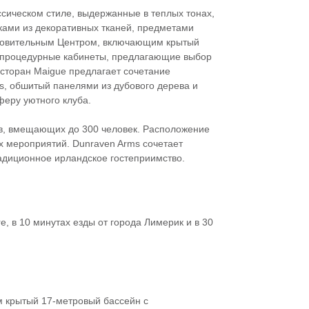
сическом стиле, выдержанные в теплых тонах,
ами из декоративных тканей, предметами
оровительным Центром, включающим крытый
и процедурные кабинеты, предлагающие выбор
есторан Maigue предлагает сочетание
rs, обшитый панелями из дубового дерева и
еру уютного клуба.
тов, вмещающих до 300 человек. Расположение
х мероприятий. Dunraven Arms сочетает
радиционное ирландское гостеприимство.
, в 10 минутах езды от города Лимерик и в 30
 крытый 17-метровый бассейн с