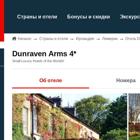
Страны и отели
Бонусы и скидки
Экскурс
Начало
Страны и отели
Ирландия
Лимерик
Отель D
Dunraven Arms 4*
Small Luxury Hotels of the World®
Об отеле
Номера