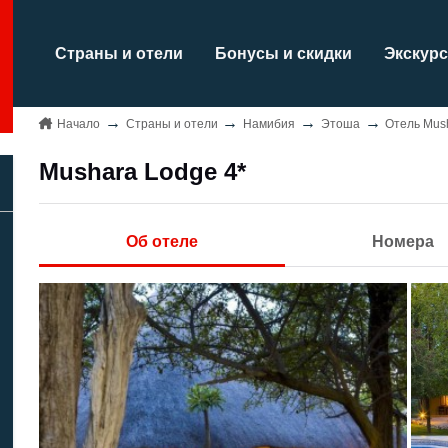
Страны и отели
Бонусы и скидки
Экскурс
Начало
Страны и отели
Намибия
Этоша
Отель Mus
Mushara Lodge 4*
Об отеле
Номера