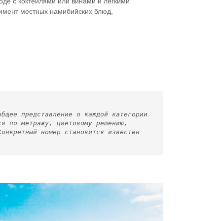
оде с коктейлями или винами и легкими
тимент местных намибийских блюд,
общее представление о каждой категории
ся по метражу, цветовому решению,
Конкретный номер становится известен