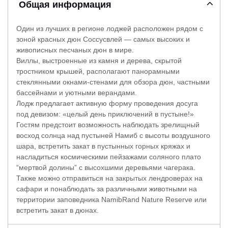
Общая информация
Один из лучших в регионе лоджей расположен рядом с
зоной красных дюн Соссусвлей — самых высоких и
живописных песчаных дюн в мире.
Виллы, выстроенные из камня и дерева, скрытой
тростником крышей, располагают панорамными
стеклянными окнами-стенами для обзора дюн, частными
бассейнами и уютными верандами.
Лодж предлагает активную форму проведения досуга
под девизом: «целый день приключений в пустыне!»
Гостям предстоит возможность наблюдать зрелищный
восход солнца над пустыней Намиб с высоты воздушного
шара, встретить закат в пустынных горных кряжах и
насладиться космическими пейзажами соляного плато
“мертвой долины” с высохшими деревьями чагерака.
Также можно отправиться на закрытых лендроверах на
сафари и понаблюдать за различными животными на
территории заповедника NamibRand Nature Reserve или
встретить закат в дюнах.