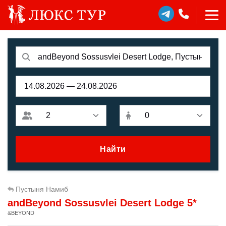
Найти
Пустыня Намиб
andBeyond Sossusvlei Desert Lodge 5*
&BEYOND