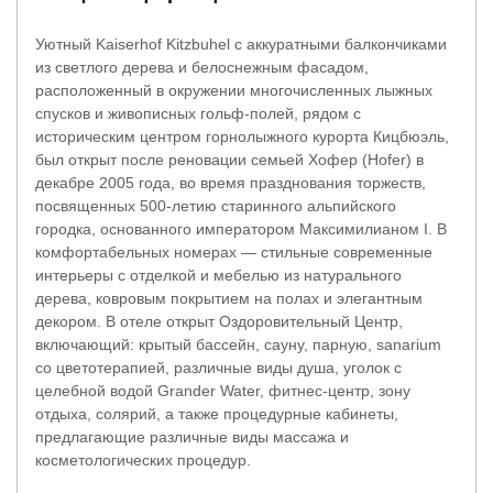
Уютный Kaiserhof Kitzbuhel с аккуратными балкончиками
из светлого дерева и белоснежным фасадом,
расположенный в окружении многочисленных лыжных
спусков и живописных гольф-полей, рядом с
историческим центром горнолыжного курорта Кицбюэль,
был открыт после реновации семьей Хофер (Hofer) в
декабре 2005 года, во время празднования торжеств,
посвященных 500-летию старинного альпийского
городка, основанного императором Максимилианом I. В
комфортабельных номерах — стильные современные
интерьеры с отделкой и мебелью из натурального
дерева, ковровым покрытием на полах и элегантным
декором. В отеле открыт Оздоровительный Центр,
включающий: крытый бассейн, сауну, парную, sanarium
со цветотерапией, различные виды душа, уголок с
целебной водой Grander Water, фитнес-центр, зону
отдыха, солярий, а также процедурные кабинеты,
предлагающие различные виды массажа и
косметологических процедур.