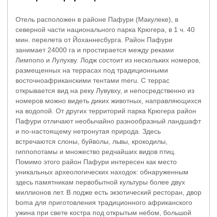
Отель расположен в районе Пафури (Макулеке), в
северной части национального парка Крюгера, в 1 ч. 40
мин. перелета от Йоханнесбурга. Район Пафури
занимает 24000 га и простирается между реками
Лимпопо и Лулухву. Лодж состоит из нескольких номеров,
размещенных на террасах под традиционными
восточноафриканскими тентами meru. С террас
открывается вид на реку Лувувху, и непосредственно из
номеров можно видеть диких животных, направляющихся
на водопой. От других территорий парка Крюгера район
Пафури отличают необычайно разнообразный ландшафт
и по-настоящему нетронутая природа. Здесь
встречаются слоны, буйволы, львы, крокодилы,
гиппопотамы и множество редчайших видов птиц.
Помимо этого район Пафури интересен как место
уникальных археологических находок: обнаруженным
здесь памятникам первобытной культуры более двух
миллионов лет. В лодже есть экзотический ресторан, двор
boma для приготовления традиционного африканского
ужина при свете костра под открытым небом, большой