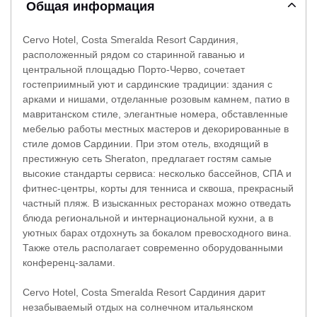
Общая информация
Cervo Hotel, Costa Smeralda Resort Сардиния,
расположенный рядом со старинной гаванью и
центральной площадью Порто-Черво, сочетает
гостеприимный уют и сардинские традиции: здания с
арками и нишами, отделанные розовым камнем, патио в
мавританском стиле, элегантные номера, обставленные
мебелью работы местных мастеров и декорированные в
стиле домов Сардинии. При этом отель, входящий в
престижную сеть Sheraton, предлагает гостям самые
высокие стандарты сервиса: несколько бассейнов, СПА и
фитнес-центры, корты для тенниса и сквоша, прекрасный
частный пляж. В изысканных ресторанах можно отведать
блюда региональной и интернациональной кухни, а в
уютных барах отдохнуть за бокалом превосходного вина.
Также отель располагает современно оборудованными
конференц-залами.
Cervo Hotel, Costa Smeralda Resort Сардиния дарит
незабываемый отдых на солнечном итальянском