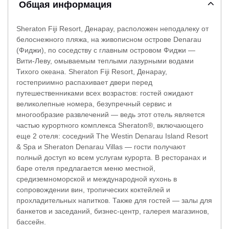
Общая информация
Sheraton Fiji Resort, Денарау, расположен неподалеку от
белоснежного пляжа, на живописном острове Denarau
(Фиджи), по соседству с главным островом Фиджи —
Вити-Леву, омываемым теплыми лазурными водами
Тихого океана. Sheraton Fiji Resort, Денарау,
гостеприимно распахивает двери перед
путешественниками всех возрастов: гостей ожидают
великолепные номера, безупречный сервис и
многообразие развлечений — ведь этот отель является
частью курортного комплекса Sheraton®, включающего
еще 2 отеля: соседний The Westin Denarau Island Resort
& Spa и Sheraton Denarau Villas — гости получают
полный доступ ко всем услугам курорта. В ресторанах и
баре отеля предлагается меню местной,
средиземноморской и международной кухонь в
сопровождении вин, тропических коктейлей и
прохладительных напитков. Также для гостей — залы для
банкетов и заседаний, бизнес-центр, галерея магазинов,
бассейн.