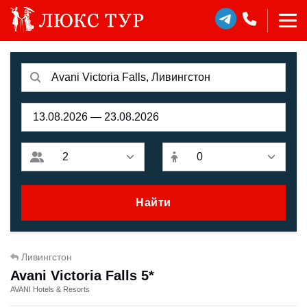
Найти
Ливингстон
Avani Victoria Falls 5*
AVANI Hotels & Resorts