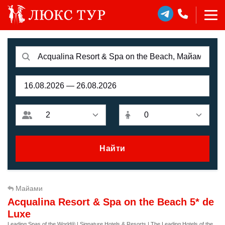
Найти
Майaми
Acqualina Resort & Spa on the Beach 5* de
Luxe
Leading Spas of the World® | Signature Hotels & Resorts | The Leading Hotels of the