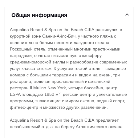
Общая информация
Acqualina Resort & Spa on the Beach США раскинулся в
курортной зоне Санни-Айлс-Бич, у частного пляжа с
ослепительно белым песком и лазурного океана.
Роскошный отель, отмеченный многими престижными
наградами, сочетает изысканную атмосферу
средиземноморской виллы и разнообразие современных
услуг класса «люкс». К услугам гостей отеля – шикарные
номера с большими террасами и видом на океан, три
ресторана, включая прославленный итальянский
ресторан Il Mulino New York, четыре бассейна, центр
2
ESPA площадью 1850 м
, детский центр и увлекательные
программы, знакомящие с миром океана, водный спорт,
фитнес-центр и множество других развлечений.
Acqualina Resort & Spa on the Beach США предлагает
незабываемый отдых на берегу Атлантического океана.