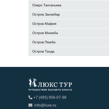
Озеро Танганьика
Остров Занзибар
Остров Мафия
Остров Мнемба
Остров Пемба
Остров Танда
+7 (495) 956-07-98
info@luxe.ru