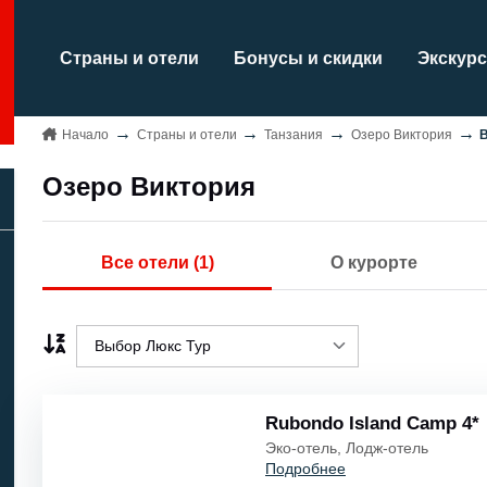
Страны и отели
Бонусы и скидки
Экскурс
Начало
Страны и отели
Танзания
Озеро Виктория
Озеро Виктория
Все отели (1)
О курорте
Выбор Люкс Тур
Выбор Люкс Тур
Rubondo Island Camp 4*
Название A..Z/
Эко-отель, Лодж-отель
Подробнее
Название Z..A