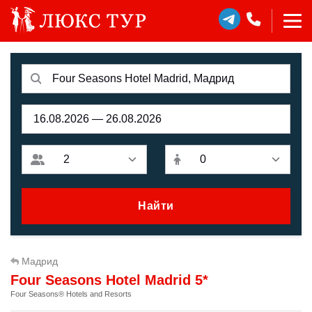
Найти
Мадрид
Four Seasons Hotel Madrid 5*
Four Seasons® Hotels and Resorts