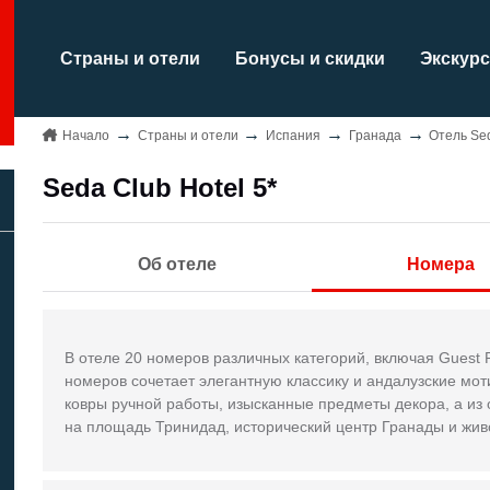
Страны и отели
Бонусы и скидки
Экскурс
Начало
Страны и отели
Испания
Гранада
Отель Sed
Seda Club Hotel 5*
Об отеле
Номера
В отеле 20 номеров различных категорий, включая Guest
номеров сочетает элегантную классику и андалузские мо
ковры ручной работы, изысканные предметы декора, а из 
на площадь Тринидад, исторический центр Гранады и жив