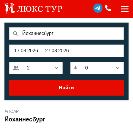
Найти
ЮАР
Йоханнесбург