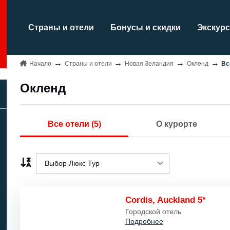
Страны и отели
Бонусы и скидки
Экскурс
Начало
Страны и отели
Новая Зеландия
Окленд
Вс
Окленд
Все отели (5)
О курорте
Выбор Люкс Тур
Выбор Люкс Тур
Cordis, Auckland 5*
Название A..Z/
Городской отель
Подробнее
Название Z..A