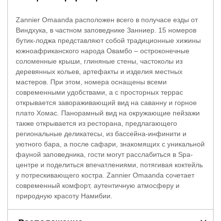
Zannier Omaanda расположен всего в получасе езды от
Виндхука, в частном заповеднике Занниер. 15 номеров
бутик-лоджа представляют собой традиционные хижины
южноафриканского народа Овамбо – остроконечные
соломенные крыши, глиняные стены, частоколы из
деревянных кольев, артефакты и изделия местных
мастеров. При этом, номера оснащены всеми
современными удобствами, а с просторных террас
открывается завораживающий вид на саванну и горное
плато Хомас. Панорамный вид на окружающие пейзажи
также открывается из ресторана, предлагающего
региональные деликатесы, из бассейна-инфинити и
уютного бара, а после сафари, знакомящих с уникальной
фауной заповедника, гости могут расслабиться в Spa-
центре и поделиться впечатлениями, потягивая коктейль
у потрескивающего костра. Zannier Omaanda сочетает
современный комфорт, аутентичную атмосферу и
природную красоту Намибии.