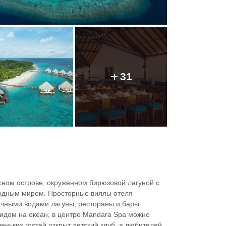
31
сном острове, окруженном бирюзовой лагуной с
дным миром. Просторные виллы отеля
рачными водами лагуны, рестораны и бары
дом на океан, в центре Mandara Spa можно
ньких гостей открыт детский клуб, а любителей