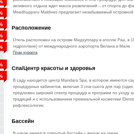
активного отдыха ждет масса развлечений – от спорта до фа
Meedhupparu Maldives предлагает незабываемый островной 
Расположение
Отель расположен на острове Mидхуппару в атолле Раа, в 1
гидроплане) от международного аэропорта Велана в Мале.
План курорта
Спа/Центр красоты и здоровья
В саду находится центр Mandara Spa, в котором имеются сау
процедурных кабинетов, включая 3 спа-сьюта для пар (один
предложен широкий спектр процедур и программ по уходу з
традиций и с использованием премиальной косметики Elemis
рефлексологии.
Бассейн
В отеле имеется открытый бассейн с видом на океан.