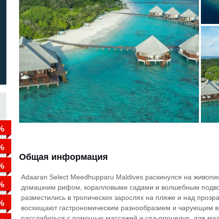
Общая информация
Adaaran Select Meedhupparu Maldives раскинулся на живопи
домашним рифом, коралловыми садами и волшебным подво
разместились в тропических зарослях на пляже и над проз
восхищают гастрономическим разнообразием и чарующим ви
расслабиться с помощью массажей и спа-процедур, для мале