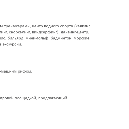
 тренажерами, центр водного спорта (каякинг,
инг, сноркелинг, виндсерфинг), дайвинг-центр,
ис, бильярд, мини-гольф, бадминтон, морские
 экскурсии.
домашним рифом.
и игровой площадкой, предлагающий