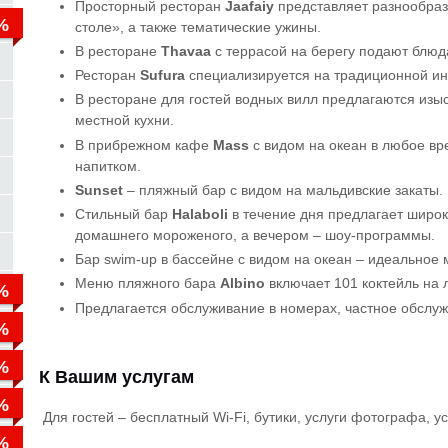
Просторный ресторан
Jaafaiy
представляет разнообраз
столе», а также тематические ужины.
В ресторане
Thavaa
с террасой на берегу подают блюд
Ресторан
Sufura
специализируется на традиционной ин
В ресторане для гостей водных вилл предлагаются изы
местной кухни.
В прибрежном кафе
Mass
с видом на океан в любое вре
напитком.
Sunset
– пляжный бар с видом на мальдивские закаты.
Стильный бар
Halaboli
в течение дня предлагает широки
домашнего мороженого, а вечером – шоу-программы.
Бар swim-up в бассейне с видом на океан – идеальное
Меню пляжного бара
Albino
включает 101 коктейль на 
Предлагается обслуживание в номерах, частное обслужив
К Вашим услугам
Для гостей – бесплатный Wi-Fi, бутики, услуги фотографа, у