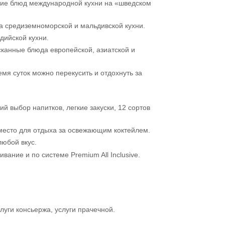
ие блюд международной кухни на «шведском
а средиземноморской и мальдивской кухни.
дийской кухни.
сканные блюда европейской, азиатской и
мя суток можно перекусить и отдохнуть за
й выбор напитков, легкие закуски, 12 сортов
 место для отдыха за освежающим коктейлем.
любой вкус.
ание и по системе Premium All Inclusive.
слуги консьержа, услуги прачечной.