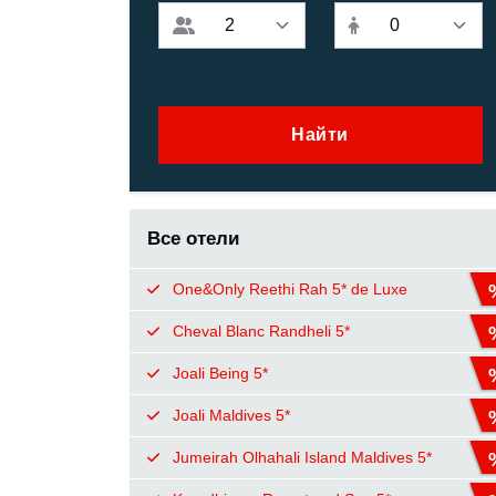
Найти
Все отели
One&Only Reethi Rah 5* de Luxe
Cheval Blanc Randheli 5*
Joali Being 5*
Joali Maldives 5*
Jumeirah Olhahali Island Maldives 5*