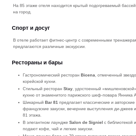
На 85 этаже отеля находится крытый подогреваемый бассе
на город.
Спорт и досуг
В отеле работает фитнес-центр с современными тренажерам
предлагаются различные экскурсии.
Рестораны и бары
Гастрономический ресторан
Bicena
, отмеченный звезд
корейской кухни.
Стильный ресторан
Stay
, удостоенный «мишленовской»
кухню от знаменитого парижского шеф-повара Янника А
Шикарный
Bar 81
предлагает классические и авторские
французские закуски, вечерние выступления ди-джеев 
81 этажа.
В элегантном лаундже
Salon de Signiel
с библиотекой 
подают кофе, чай и легкие закуски.