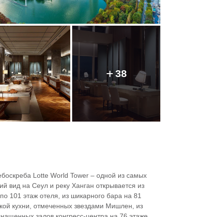
38
ебоскреба Lotte World Tower – одной из самых
й вид на Сеул и реку Ханган открывается из
о 101 этаж отеля, из шикарного бара на 81
кой кухни, отмеченных звездами Мишлен, из
снащенных залов конгресс-центра на 76 этаже.