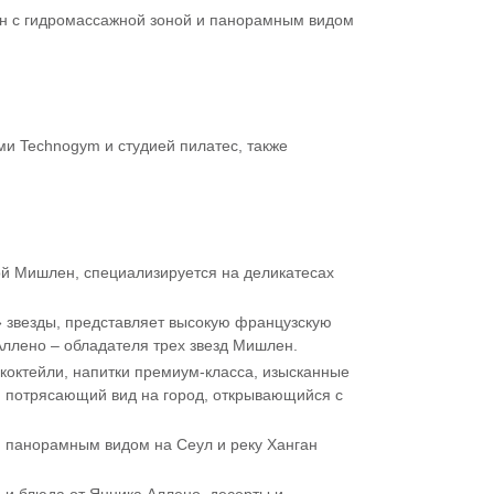
йн с гидромассажной зоной и панорамным видом
и Technogym и студией пилатес, также
ой Мишлен, специализируется на деликатесах
 звезды, представляет высокую французскую
ллено – обладателя трех звезд Мишлен.
 коктейли, напитки премиум-класса, изысканные
и потрясающий вид на город, открывающийся с
и панорамным видом на Сеул и реку Ханган