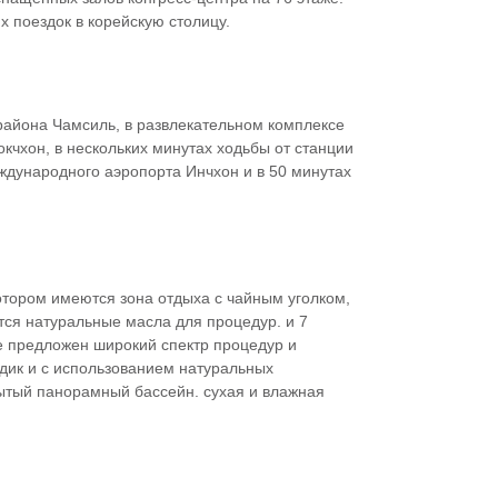
х поездок в корейскую столицу.
 района Чамсиль, в развлекательном комплексе
кчхон, в нескольких минутах ходьбы от станции
ждународного аэропорта Инчхон и в 50 минутах
 котором имеются зона отдыха с чайным уголком,
тся натуральные масла для процедур. и 7
е предложен широкий спектр процедур и
дик и с использованием натуральных
рытый панорамный бассейн. сухая и влажная