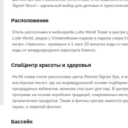
Signiel Seoul – идеальный выбор для деловых и туристически
Расположение
Отель расположен в небоскребе Lotte World Tower в центре
Lotte World, рядом с Олимпийским парком и парком озера Со
метро «Чамсиль», примерно в 1 часе 20 минутах езды от ме
езды от международного аэропорта Кимпхо.
Спа/Центр красоты и здоровья
На 86 этаже отеля расположен центр Retreat Signiel Spa, в
мастерская масел, где на индивидуальной основе подбираю
процедурных кабинетов, включая спа-сьют для пар. В центр
программ на основе корейских традиций, современных мето
органических продуктов. Также в фитнес-центре имеются к
сауны, и ледяной фонтан.
Бассейн