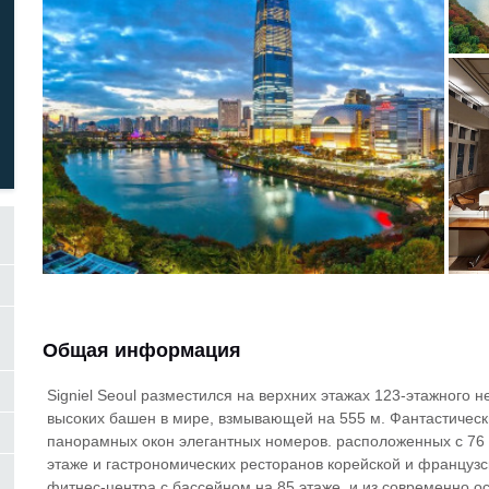
Общая информация
Signiel Seoul разместился на верхних этажах 123-этажного н
высоких башен в мире, взмывающей на 555 м. Фантастически
панорамных окон элегантных номеров. расположенных с 76 п
этаже и гастрономических ресторанов корейской и французс
фитнес-центра с бассейном на 85 этаже, и из современно о