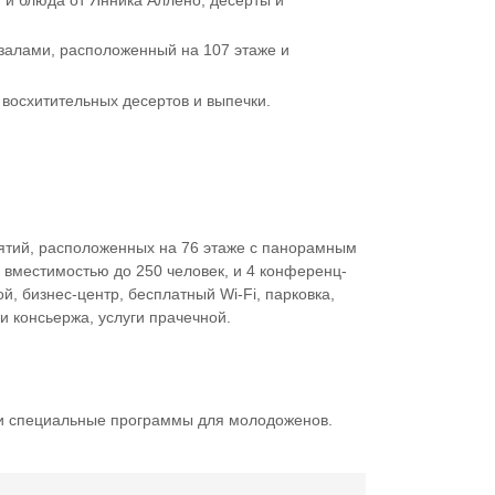
 и блюда от Янника Аллено, десерты и
 залами, расположенный на 107 этаже и
.
восхитительных десертов и выпечки.
иятий, расположенных на 76 этаже с панорамным
 вместимостью до 250 человек, и 4 конференц-
й, бизнес-центр, бесплатный Wi-Fi, парковка,
и консьержа, услуги прачечной.
 и специальные программы для молодоженов.