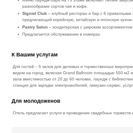
Меню лаундж-бара на 79 этаже включает легкие закуски
разнообразие сортов чая и кофе.
Signiel Club
– клубный ресторан и бар с 6 приватными
предлагающий корейскую, китайскую и японскую кухню
Pastry Salon
– кондитерская с широким ассортиментом 
Предлагается обслуживание в номерах.
К Вашим услугам
Для гостей – 5 залов для деловых и торжественных меропр
видом на город, включая Grand Ballroom площадью 550 м2 и
зала вместимостью от 20 до 60 человек, лаундж с библиотеко
станция для зарядки электромобилей, лимузин-сервис, услуг
Для молодоженов
Отель предлагает услуги в проведении свадебных торжеств