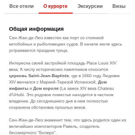
Все отели
О курорте
Экскурсии
Визы
Общая информация
Сен-Жан-де-Люз известен как порт со стоянкой
китобойных и рыболовецких судов. В начале июле здесь
устраивается праздник тунца.
Интересна своей застройкой площадь Place Louis XIV
века. К числу исторических памятников относится
церковь Saint-Jean-Baptiste
, где в 1660 году Людовик
XIV венчался с Марией-Терезой Испанской,
Дом
инфанты
и
Дом короля
(La замок XIV века Chateau
d'Urtubi. Это родовое поместье находится в частном
владении. До сегодняшнего дня в нем полностью
сохранена обстановка прошлых веков.
Сен-Жан-де-Люз знаменит тем, что здесь родился один из
величайших композиторов Равель, создатель
бессмертного "Болеро".